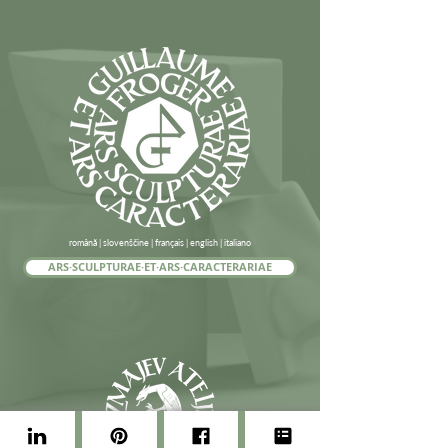
română | slovenščine | français | english | italiano
ARS·SCULPTURAE·ET·ARS·CARACTERARIAE