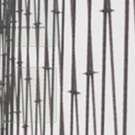
ni razvoj in zeleni turizem
jansko