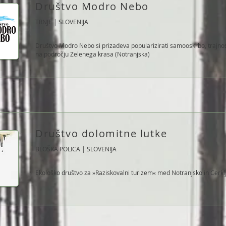
Društvo Modro Nebo
TRNJE | SLOVENIJA
Društvo Modro Nebo si prizadeva popularizirati samooskrbo, trajnost
na področju Zelenega krasa (Notranjska)
Društvo dolomitne lutke
BLOŠKA POLICA | SLOVENIJA
Ekološko društvo za »Raziskovalni turizem« med Notranjsko in Cerkl