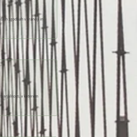
ških zgodbah v Franciji in
stvarjalnosti, v katerem