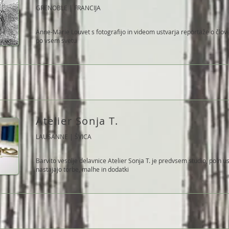
GRENOBLE | FRANCIJA
Anne-Marie Louvet s fotografijo in videom ustvarja reportaže o člove
po vsem svetu
Atelier Sonja T.
LAUSANNE | ŠVICA
Barvito vesolje delavnice Atelier Sonja T. je predvsem studio, poln u
nastajajo torbe, malhe in dodatki