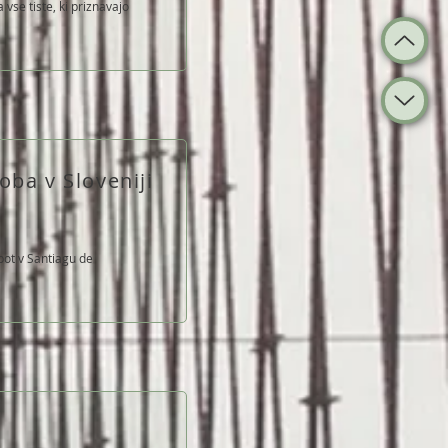
vse tiste, ki priznavajo
oba v Sloveniji
 pot v Santiagu de