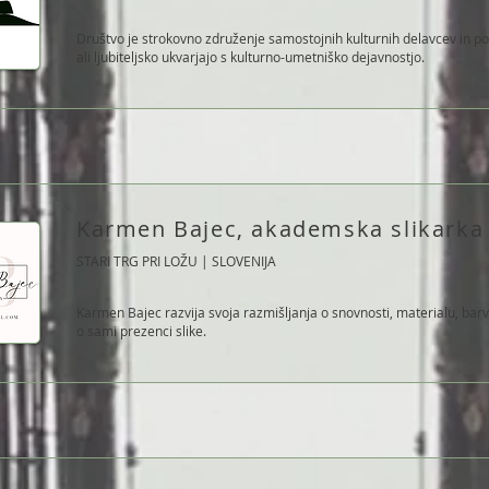
Društvo je strokovno združenje samostojnih kulturnih delavcev in po
ali ljubiteljsko ukvarjajo s kulturno-umetniško dejavnostjo.
Karmen Bajec, akademska slikarka
STARI TRG PRI LOŽU | SLOVENIJA
Karmen Bajec razvija svoja razmišljanja o snovnosti, materialu, barvi, 
o sami prezenci slike.