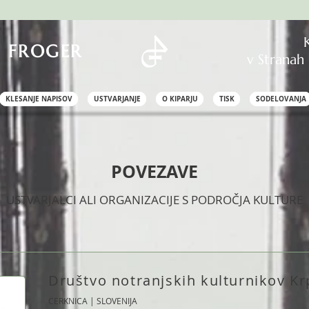
 FROGER
v Strana
KLESANJE NAPISOV
USTVARJANJE
O KIPARJU
TISK
SODELOVANJA
POVEZAVE
USTVARJALCI ALI ORGANIZACIJE S PODROČJA KULTURE
Društvo notranjskih kulturnikov K
CERKNICA | SLOVENIJA