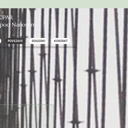
KIPAR
h pod Nanosom
POVEZAVE
DOGODKI
KONTAKT
rpan