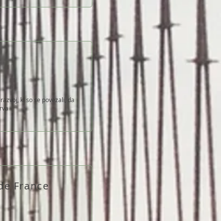
azvoj, ki so se povezali, da
drva
 de France