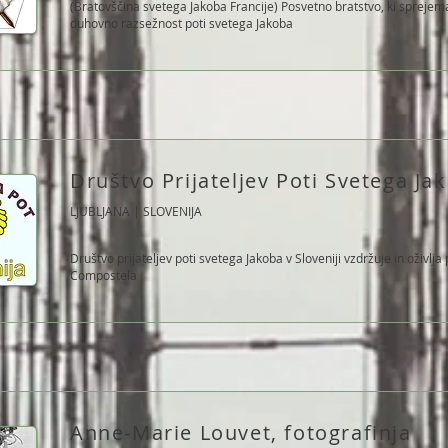
(Bratovščina svetega Jakoba Francije) Posvetno bratstvo, ki sprejema 
duhovno razsežnost poti svetega Jakoba
Društvo Prijateljev Poti Svetega Jak
LJUBLJANA | SLOVENIJA
Društvo prijateljev poti svetega Jakoba v Sloveniji vzdržuje in oživlja
Compostela
Anne-Marie Louvet, fotografinja