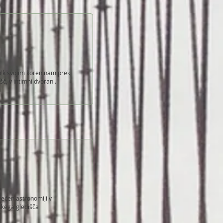
ti k svojim koreninam prek
č, v intimni dvorani.
ečen astronomiji v
skega gledišča