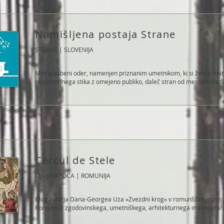
Namišljena postaja Strane
STRANE | SLOVENIJA
Mini glasbeni oder, namenjen priznanim umetnikom, ki si želijo vrni
neposrednega stika z omejeno publiko, daleč stran od mestnih središ
Cercul de Stele
CLUJ-NAPOCA | ROMUNIJA
Blog avtorja Dana-Georgea Uza »Zvezdni krog« v romunščini je posv
Romuniji z zgodovinskega, umetniškega, arhitekturnega in etnograf