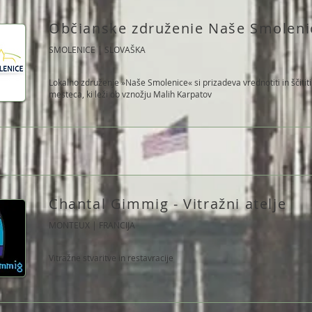
Občianske združenie Naše Smoleni
SMOLENICE | SLOVAŠKA
Lokalno združenje »Naše Smolenice« si prizadeva vrednotiti in ščitit
mesteca, ki leži ob vznožju Malih Karpatov
Chantal Gimmig - Vitražni atelje
MONTEUX | FRANCIJA
Vitražne stvaritve in restavracije