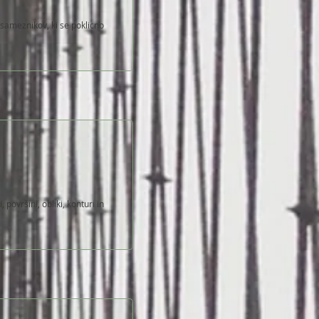
sameznikov, ki se poklicno
površini, obliki, konturi in