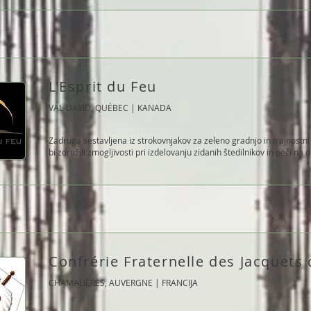
L'Esprit du Feu
VAL-DAVID, QUÉBEC | KANADA
Zadruga sestavljena iz strokovnjakov za zeleno gradnjo in trajnostni r
bi združili zmogljivosti pri izdelovanju zidanih štedilnikov in peči na 
Confrérie Fraternelle des Jacquets
CHAMALIÈRES, AUVERGNE | FRANCIJA