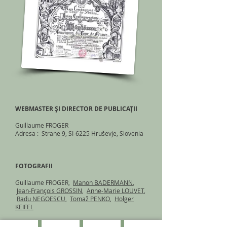
WEBMASTER ȘI DIRECTOR DE PUBLICAȚII
Guillaume FROGER
Adresa : Strane 9, SI-6225 Hruševje, Slovenia
FOTOGRAFII
Guillaume FROGER,
Manon BADERMANN
,
Jean-François GROSSIN
,
Anne-Marie LOUVET
,
Radu NEGOESCU
,
Tomaž PENKO
,
Holger
KEIFEL