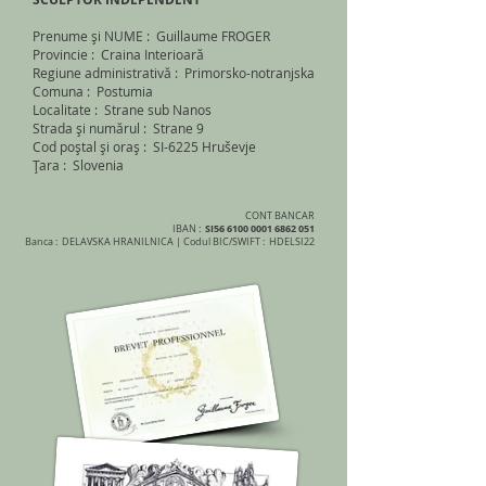
Prenume și NUME : Guillaume FROGER
Provincie : Craina
Interioară
Regiune administrativă : Primorsko-notranjska
Comuna : Postumia
Localitate : Strane sub Nanos
Strada și numărul : Strane 9
Cod poștal și oraș : SI-6225 Hruševje
Țara : Slovenia
CONT BANCAR
SI56
6100 0001 6862 051
IBAN :
Banca : DELAVSKA HRANILNICA | Codul BIC/SWIFT : HDELSI22