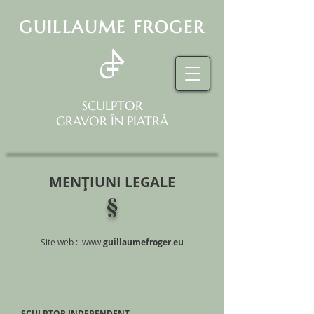
GUILLAUME FROGER
SCULPTOR
GRAVOR ÎN PIATRĂ
MENŢIUNI LEGALE
§
Site web : www.
guillaumefroger.eu
SCULPTOR INDEPENDENT